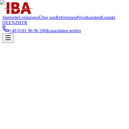
Startseite
Leistungen
Über uns
Referenzen
Privatkunden
Kontakt
DE
EN
ZH
TR
+49 6181 96 96 206
Kapazitäten prüfen