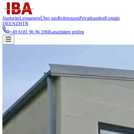
Startseite
Leistungen
Über uns
Referenzen
Privatkunden
Kontakt
DE
EN
ZH
TR
+49 6181 96 96 206
Kapazitäten prüfen