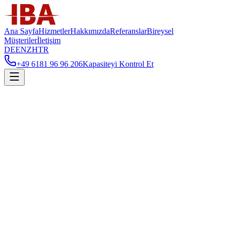
Ana Sayfa
Hizmetler
Hakkımızda
Referanslar
Bireysel
Müşteriler
İletişim
DE
EN
ZH
TR
+49 6181 96 96 206
Kapasiteyi Kontrol Et
Ana Sayfa
/
Hizmetler
/
Son Kilometre Teslimat
Son Kilometre Teslimat