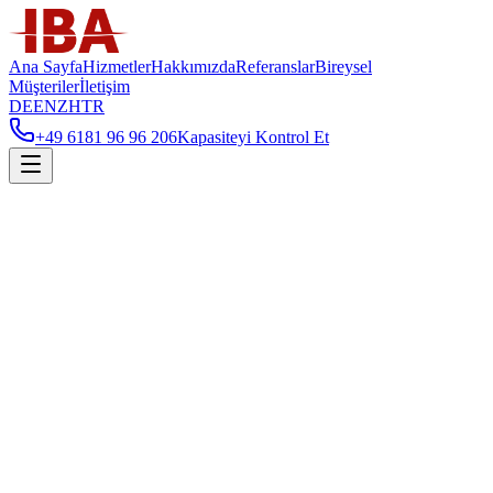
Ana Sayfa
Hizmetler
Hakkımızda
Referanslar
Bireysel
Müşteriler
İletişim
DE
EN
ZH
TR
+49 6181 96 96 206
Kapasiteyi Kontrol Et
Siz
Kurumsal müşteri
Bireysel müşteri
İstenen hizmet
Depolama
Fulfillment
Fuar hizmeti
Proje talebi
Diğer
Planlanan başlangıç
(
isteğe bağlı
)
Ad Soyad
*
Şirket
*