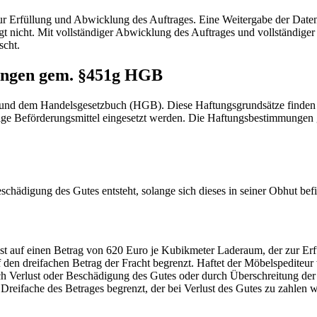
Erfüllung und Abwicklung des Auftrages. Eine Weitergabe der Daten er
lgt nicht. Mit vollständiger Abwicklung des Auftrages und vollständig
scht.
ungen gem. §451g HGB
g und dem Handelsgesetzbuch (HGB). Diese Haftungsgrundsätze finden 
ge Beförderungsmittel eingesetzt werden. Die Haftungsbestimmungen ge
schädigung des Gutes entsteht, solange sich dieses in seiner Obhut befi
t auf einen Betrag von 620 Euro je Kubikmeter Laderaum, der zur Erfü
auf den dreifachen Betrag der Fracht begrenzt. Haftet der Möbelspedite
h Verlust oder Beschädigung des Gutes oder durch Überschreitung der L
 Dreifache des Betrages begrenzt, der bei Verlust des Gutes zu zahlen w