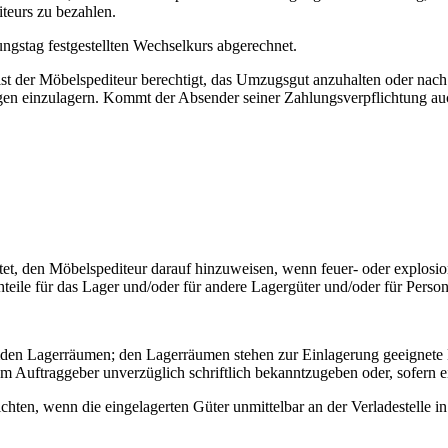
teurs zu bezahlen.
gstag festgestellten Wechselkurs abgerechnet.
ist der Möbelspediteur berechtigt, das Umzugsgut anzuhalten oder nac
n einzulagern. Kommt der Absender seiner Zahlungsverpflichtung auch 
htet, den Möbelspediteur darauf hinzuweisen, wenn feuer- oder explosion
teile für das Lager und/oder für andere Lagergüter und/oder für Perso
remden Lagerräumen; den Lagerräumen stehen zur Einlagerung geeignete
 Auftraggeber unverzüglich schriftlich bekanntzugeben oder, sofern ei
chten, wenn die eingelagerten Güter unmittelbar an der Verladestelle i