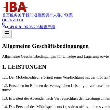
首页
服务
关于我们
项目案例
个人客户
联系
DE
EN
ZH
TR
+49 6181 96 96 206
检查产能
Allgemeine Geschäftsbedingungen
Allgemeine Geschäftsbedingungen für Umzüge und Lagerung sowie T
1. LEISTUNGEN
1.1. Der Möbelspediteur erbringt seine Verpflichtung mit der größten
1.2. Entstehen im Rahmen der vertraglichen Leistung unvorhersehbare
durfte.
1.3. Erweitert der Absender nach Vertragsschluss den Leistungsumfa
1.4. Das Personal des Möbelspediteurs ist, sofern nichts anderes verei