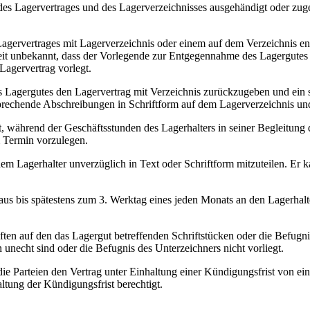
es Lagervertrages und des Lagerverzeichnisses ausgehändigt oder zuge
s Lagervertrages mit Lagerverzeichnis oder einem auf dem Verzeichnis
it unbekannt, dass der Vorlegende zur Entgegennahme des Lagergutes nich
Lagervertrag vorlegt.
 des Lagergutes den Lagervertrag mit Verzeichnis zurückzugeben und ein s
sprechende Abschreibungen in Schriftform auf dem Lagerverzeichnis u
gt, während der Geschäftsstunden des Lagerhalters in seiner Begleitun
m Termin vorzulegen.
 dem Lagerhalter unverzüglich in Text oder Schriftform mitzuteilen. Er
oraus bis spätestens zum 3. Werktag eines jeden Monats an den Lagerhal
hriften auf den das Lagergut betreffenden Schriftstücken oder die Befugn
n unecht sind oder die Befugnis des Unterzeichners nicht vorliegt.
n die Parteien den Vertrag unter Einhaltung einer Kündigungsfrist von ei
ltung der Kündigungsfrist berechtigt.