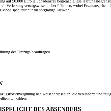
aftung auf 50.000 Euro je Schadensfall begrenzt. Diese Haftungsbegrenz
rch Verletzung vertragswesentlicher Pflichten, wobei Ersatzansprüche i
r Möbelspediteur nur für sorgfältige Auswahl.
führung des Umzugs beauftragen.
N
ugskostenvergütung hat, weist er diesen an, die vereinbarte und fäll
diteur zu zahlen.
ISPFLICHT DES ABSENDERS