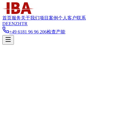
首页
服务
关于我们
项目案例
个人客户
联系
DE
EN
ZH
TR
+49 6181 96 96 206
检查产能
您是
企业客户
个人客户
需要的服务
仓储
履约
展会服务
项目咨询
其他
计划开始时间
(
选填
)
姓名
*
公司
*
邮箱
*