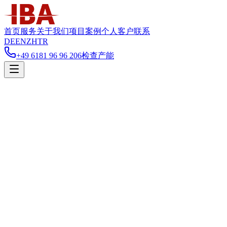
首页
服务
关于我们
项目案例
个人客户
联系
DE
EN
ZH
TR
+49 6181 96 96 206
检查产能
您是
企业客户
个人客户
需要的服务
仓储
履约
展会服务
项目咨询
其他
计划开始时间
(
选填
)
姓名
*
公司
*
邮箱
*