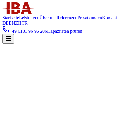
Startseite
Leistungen
Über uns
Referenzen
Privatkunden
Kontakt
DE
EN
ZH
TR
+49 6181 96 96 206
Kapazitäten prüfen
Sie sind
Geschäftskunde
Privatkunde
Gewünschte Dienstleistung
Lagerung
Fulfillment
Messeservice
Projektanfrage
Sonstiges
Geplanter Startzeitpunkt
(
optional
)
Name
*
Unternehmen
*
E-Mail
*
Telefon
*