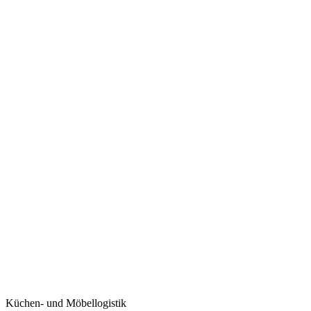
Telefon
+49 6181 96 96 206
E-Mail
info@iba-service.de
Geschäftszeiten
Mo - Fr: 09:00 - 18:00 Uhr
Videocall
Termine nach Vereinbarung
Küchen- und Möbellogistik